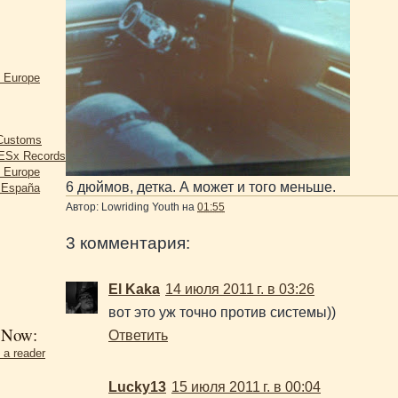
d Europe
 Customs
Sx Records
d Europe
6 дюймов, детка. А может и того меньше.
r España
Автор:
Lowriding Youth
на
01:55
3 комментария:
El Kaka
14 июля 2011 г. в 03:26
вот это уж точно против системы))
 Now:
Ответить
 a reader
Lucky13
15 июля 2011 г. в 00:04