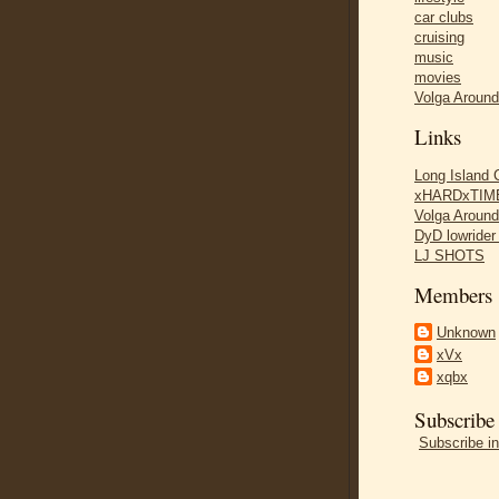
car clubs
cruising
music
movies
Volga Aroun
Links
Long Island
xHARDxTIME
Volga Aroun
DyD lowride
LJ SHOTS
Members
Unknown
xVx
xqbx
Subscribe
Subscribe in