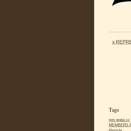
x REPRE
Tags
non grata cc
MEMBERS 
lifestyle