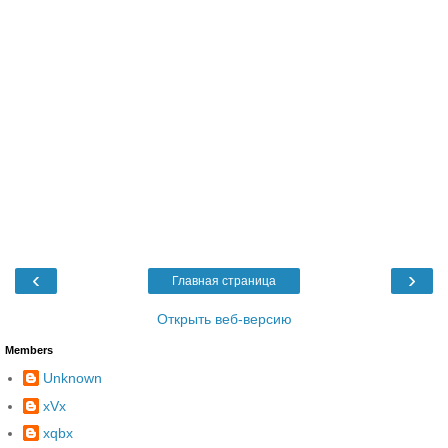
‹
›
Главная страница
Открыть веб-версию
Members
Unknown
xVx
xqbx