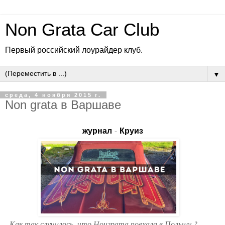
Non Grata Car Club
Первый российский лоурайдер клуб.
▼
среда, 4 ноября 2015 г.
Non grata в Варшаве
-
журнал
Круиз
- Как так случилось, что Нонграта поехала в Польшу ?