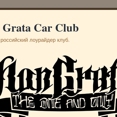
 Grata Car Club
российский лоурайдер клуб.