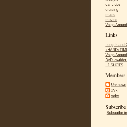
car clubs
cruising
music
movies
Volga Aroun
Links
Long Island
xHARDxTIME
Volga Aroun
DyD lowride
LJ SHOTS
Members
Unknown
xVx
xqbx
Subscribe
Subscribe in