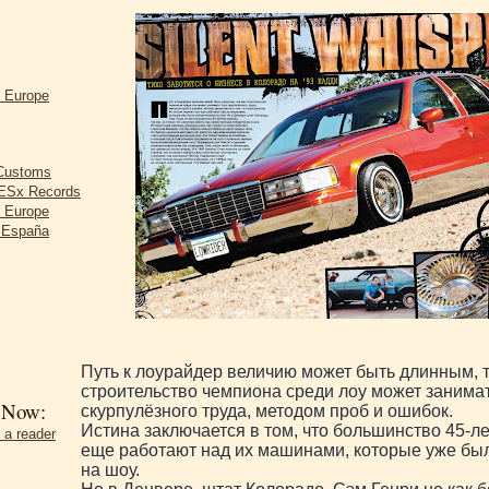
d Europe
 Customs
Sx Records
d Europe
r España
Путь к лоурайдер величию может быть длинным, т
строительство чемпиона среди лоу может занимат
 Now:
скурпулёзного труда, методом проб и ошибок.
Истина заключается в том, что большинство 45-л
 a reader
еще работают над их машинами, которые уже бы
на шоу.