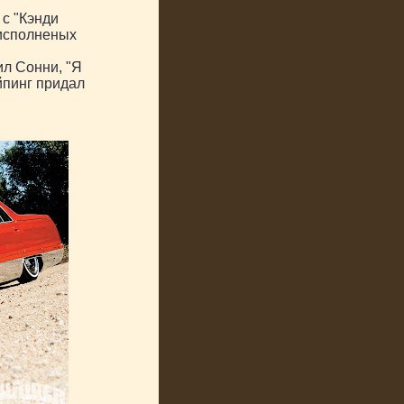
 с "Кэнди
исполненых
ил Сонни, "Я
йпинг придал