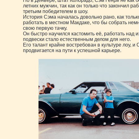
Но в Денвере, штат Колорадо, Сэм Генри не как 
летних мужчин, так как он только что закончил ра
третьим победителем в шоу.
История Сэма началась довольно рано, как тольк
работать в местном Макдаке, что бы собрать нем
свою первую тачку.
Он быстро научился кастомить её, работать над 
подвески стало естественным делом для него.
Его талант крайне востребован в культуре лоу, и
продвигается на пути к успешной карьере.