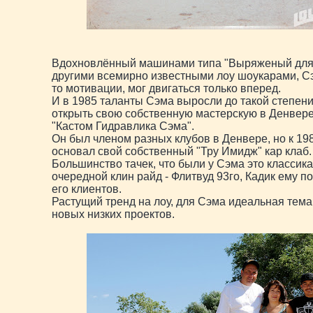
Вдохновлённый машинами типа "Выряженый для 
другими всемирно известными лоу шоукарами, Сэ
то мотивации, мог двигаться только вперед.
И в 1985 таланты Сэма выросли до такой степени
открыть свою собственную мастерскую в Денвере
"Кастом Гидравлика Сэма".
Он был членом разных клубов в Денвере, но к 19
основал свой собственный "Тру Имидж" кар клаб.
Большинство тачек, что были у Сэма это классика
очередной клин райд - Флитвуд 93го, Кадик ему п
его клиентов.
Растущий тренд на лоу, для Сэма идеальная тем
новых низких проектов.