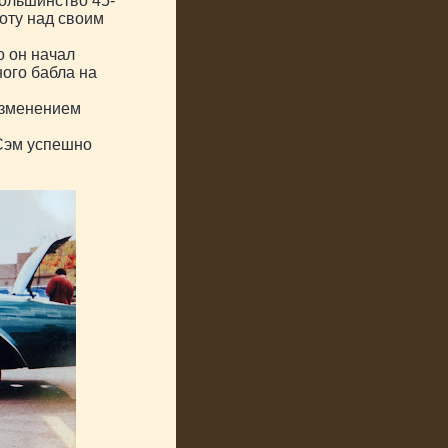
большинство 45-
боту над своим
о он начал
ного бабла на
изменением
 Сэм успешно