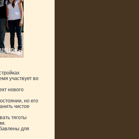
стройках
емя участвует во
ект нового
остоянии, но его
анить чистое
вать тяготы
ми.
обавлены для