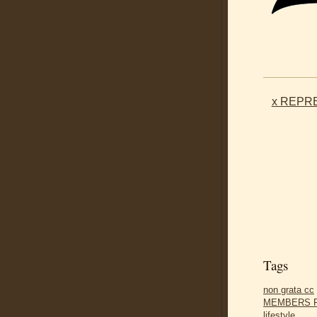
x REPRE
Tags
non grata cc
MEMBERS 
lifestyle