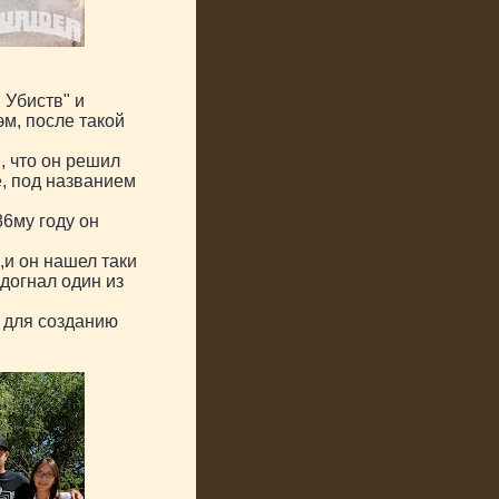
Убиств" и
м, после такой
, что он решил
, под названием
86му году он
,и он нашел таки
одогнал один из
а для созданию