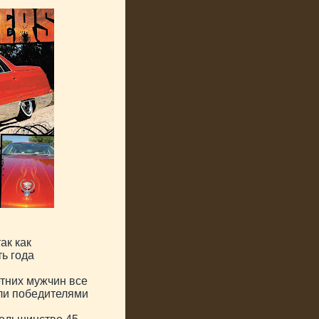
ак как
ь года
етних мужчин все
ли победителями