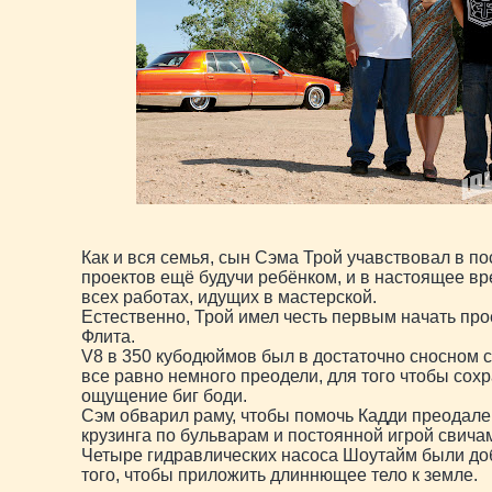
Как и вся семья, сын Сэма Трой учавствовал в по
проектов ещё будучи ребёнком, и в настоящее вр
всех работах, идущих в мастерской.
Естественно, Трой имел честь первым начать про
Флита.
V8 в 350 кубодюймов был в достаточно сносном с
все равно немного преодели, для того чтобы сохр
ощущение биг боди.
Сэм обварил раму, чтобы помочь Кадди преодале
крузинга по бульварам и постоянной игрой свича
Четыре гидравлических насоса Шоутайм были д
того, чтобы приложить длиннющее тело к земле.