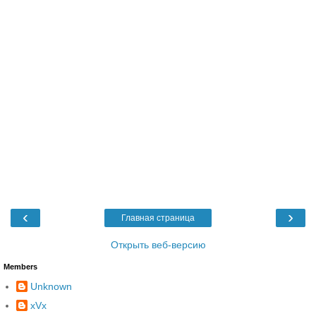
‹
›
Главная страница
Открыть веб-версию
Members
Unknown
xVx