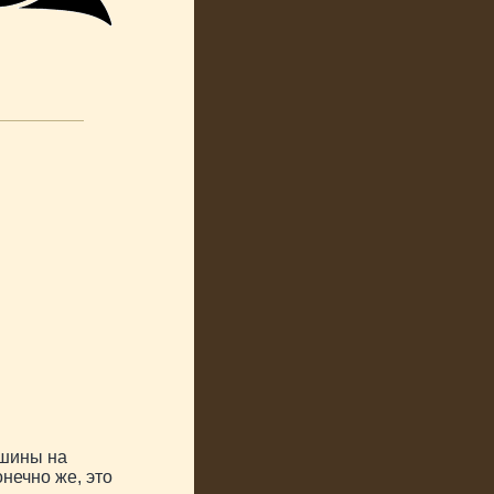
ашины на
онечно же, это