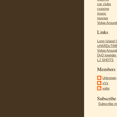
car clubs
cruising
music
movies
Volga Aroun
Links
Long Island
xHARDxTIME
Volga Aroun
DyD lowride
LJ SHOTS
Members
Unknown
xVx
xqbx
Subscribe
Subscribe in