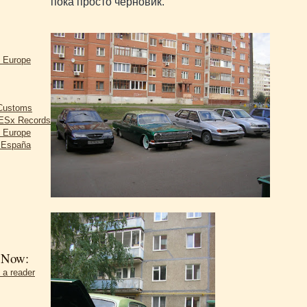
пока просто черновик.
d Europe
 Customs
Sx Records
d Europe
r España
 Now:
 a reader