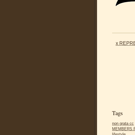
x REPRE
Tags
non grata cc
MEMBERS 
lifestyle