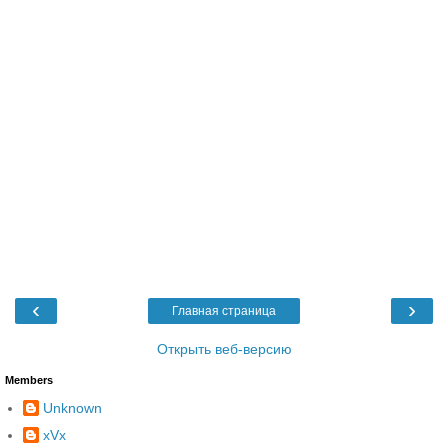
‹
›
Главная страница
Открыть веб-версию
Members
Unknown
xVx