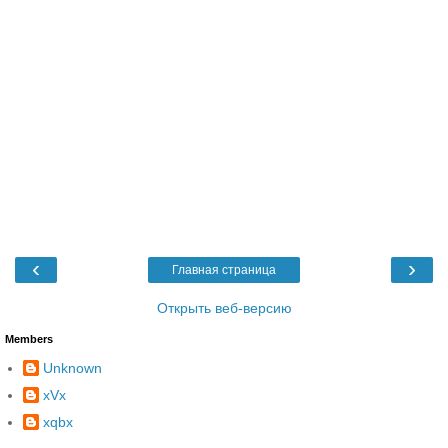
‹
›
Главная страница
Открыть веб-версию
Members
Unknown
xVx
xqbx