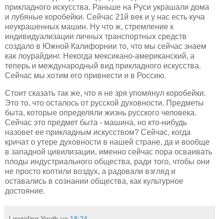
прикладного искусства. Раньше на Руси украшали дома
и лубяные коробейки. Сейчас 21й век и у нас есть куча
неукрашенных машин. Ну что ж, стремление к
индивидуализации личных транспортных средств
создало в Южной Калифорнии то, что мы сейчас знаем
как лоурайдинг. Некогда мексикано-американский, а
теперь и международный вид прикладного искусства.
Сейчас мы хотим его привнести и в Россию.
Стоит сказать так же, что я не зря упомянул коробейки.
Это то, что осталось от русской духовности. Предметы
быта, которые определяли жизнь русского человека.
Сейчас это предмет быта - машина, но кто-нибудь
назовет ее прикладным искусством? Сейчас, когда
кричат о утере духовности в нашей стране, да и вообще
в западной цивилизации, именно сейчас пора осваивать
плоды индустриального общества, ради того, чтобы они
не просто коптили воздух, а радовали взгляд и
оставались в сознании общества, как культурное
достояние.
Lowriding Youth
на
18:24