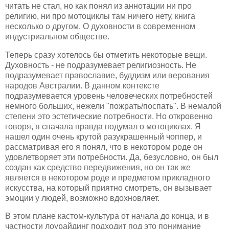
читать не стал, но как понял из аннотации ни про
религию, ни про мотоциклы там ничего нету, книга
несколько о другом. О духовности в современном
индустриальном обществе.
Теперь сразу хотелось бы отметить некоторые вещи.
Духовность - не подразумевает религиозность. Не
подразумевает православие, буддизм или верования
народов Австралии. В данном контексте
подразумевается уровень человеческих потребностей
немного больших, нежели "пожрать/поспать". В немалой
степени это эстетические потребности. Но откровенно
говоря, я сначала правда подумал о мотоциклах. Я
нашел один очень крутой разукрашенный чоппер, и
рассматривая его я понял, что в некотором роде он
удовлетворяет эти потребности. Да, безусловно, он был
создан как средство передвижения, но он так же
является в некотором роде и предметом прикладного
искусства, на который приятно смотреть, он вызывает
эмоции у людей, возможно вдохновляет.
В этом плане кастом-культура от начала до конца, и в
частности лоурайдинг подходит под это понимание