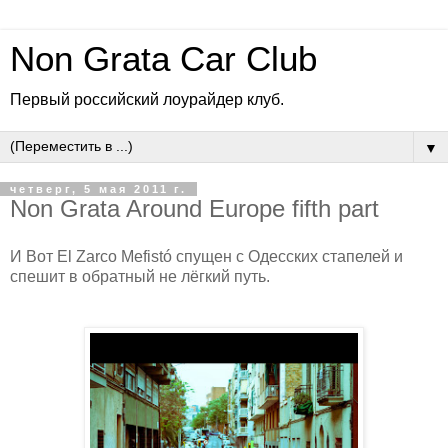
Non Grata Car Club
Первый российский лоурайдер клуб.
▼
четверг, 5 мая 2011 г.
Non Grata Around Europe fifth part
И Вот El Zarco Mefistó спущен с Одесских стапелей и
спешит в обратный не лёгкий путь.