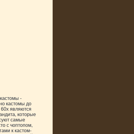
кастомы -
но кастомы до
 60х являются
андита, которые
есуют самые
то с чоптопом,
ами к кастом-