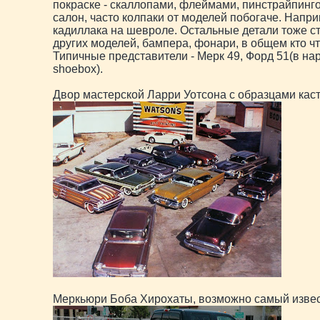
покраске - скаллопами, флеймами, пинстрайпин
салон, часто колпаки от моделей побогаче. Напри
кадиллака на шевроле. Остальные детали тоже с
других моделей, бампера, фонари, в общем кто чт
Типичные представители - Мерк 49, Форд 51(в н
shoebox).
Двор мастерской Ларри Уотсона с образцами каст
Меркьюри Боба Хирохаты, возможно самый извес