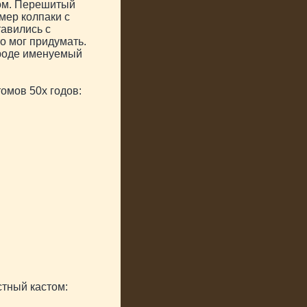
гом. Перешитый
мер колпаки с
тавились с
о мог придумать.
ароде именуемый
омов 50х годов:
тный кастом: