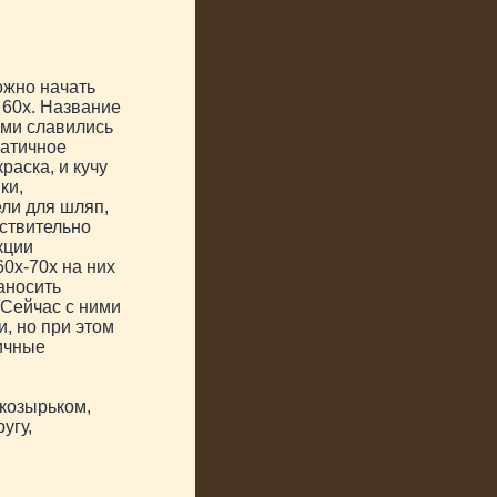
ожно начать
 60х. Название
ыми славились
татичное
раска, и кучу
ки,
ли для шляп,
йствительно
кции
60х-70х на них
аносить
 Сейчас с ними
, но при этом
пичные
 козырьком,
угу,