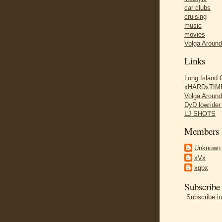
car clubs
cruising
music
movies
Volga Aroun
Links
Long Island
xHARDxTIME
Volga Aroun
DyD lowride
LJ SHOTS
Members
Unknown
xVx
xqbx
Subscribe
Subscribe in