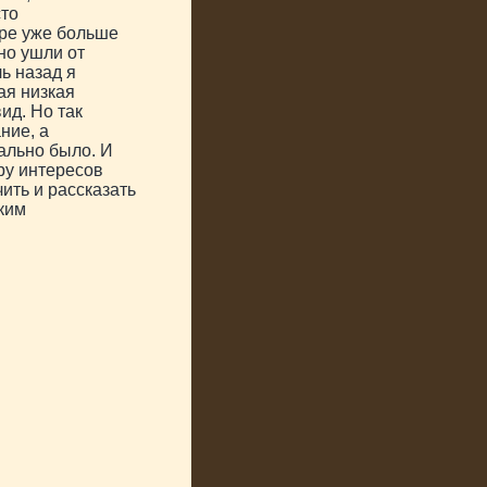
сто
уре уже больше
ьно ушли от
ь назад я
ая низкая
ид. Но так
ние, а
ально было. И
ру интересов
ить и рассказать
ским