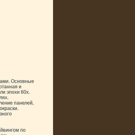
мами. Основные
отанная и
ли эпохи 60х.
лях.
ление панелей,
окраски.
зного
ейвингом по