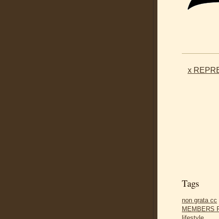
x REPRE
Tags
non grata cc
MEMBERS 
lifestyle