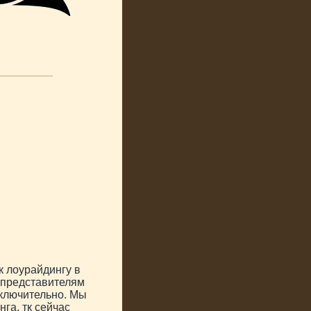
к лоурайдингу в
м представителям
включительно. Мы
га, тк сейчас