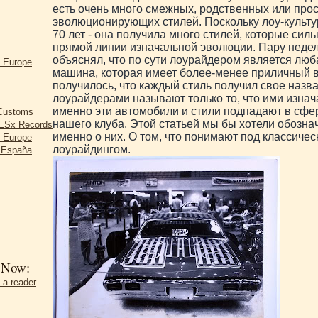
есть очень много смежных, родственных или про
эволюционирующих стилей. Поскольку лоу-культ
70 лет - она получила много стилей, которые сил
прямой линии изначальной эволюции. Пару недел
объяснял, что по сути лоурайдером является люб
d Europe
машина, которая имеет более-менее приличный в
получилось, что каждый стиль получил свое назва
лоурайдерами называют только то, что ими изнач
именно эти автомобили и стили подпадают в сфе
 Customs
нашего клуба. Этой статьей мы бы хотели обознач
Sx Records
именно о них. О том, что понимают под классиче
d Europe
лоурайдингом.
r España
 Now:
 a reader