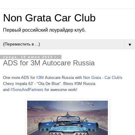
Non Grata Car Club
Первый российский лоурайдер клуб.
▼
среда, 19 июня 2013 г.
ADS for 3M Autocare Russia
One more ADS for
#
3M
Autocare Russia with
Non Grata - Car Club
's
Chevy Impala 63' - "Ola De Blue". Bless #3M Russia
and
#
SonsAndPartners
for awesome work!