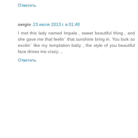
Ответить
sergio
23 июля 2013 г. в 01:48
I met this lady named Impala , sweet beautiful thing , and
she gave me that feelin` that sunshine bring in. You look so
excitin` like my temptation baby , the style of you beautiful
face drives me crazy....
Ответить