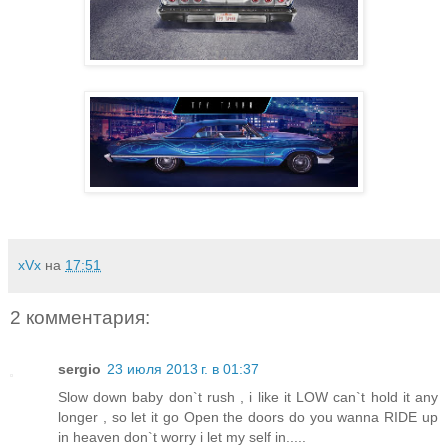
xVx
на
17:51
2 комментария:
sergio
23 июля 2013 г. в 01:37
Slow down baby don`t rush , i like it LOW can`t hold it any
longer , so let it go Open the doors do you wanna RIDE up
in heaven don`t worry i let my self in.....