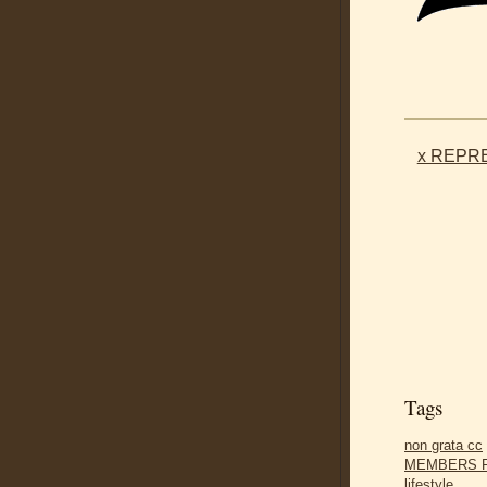
x REPRE
Tags
non grata cc
MEMBERS 
lifestyle