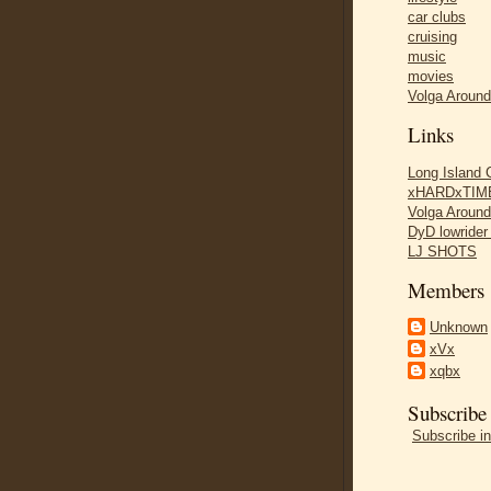
car clubs
cruising
music
movies
Volga Aroun
Links
Long Island
xHARDxTIME
Volga Aroun
DyD lowride
LJ SHOTS
Members
Unknown
xVx
xqbx
Subscribe
Subscribe in