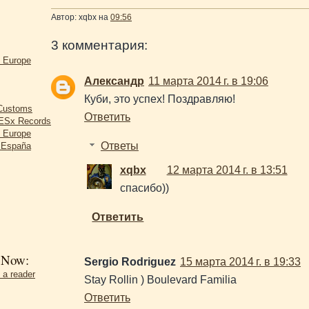
Автор:
xqbx
на
09:56
3 комментария:
d Europe
Александр
11 марта 2014 г. в 19:06
Куби, это успех! Поздравляю!
 Customs
Ответить
Sx Records
d Europe
r España
Ответы
xqbx
12 марта 2014 г. в 13:51
спасибо))
Ответить
 Now:
Sergio Rodriguez
15 марта 2014 г. в 19:33
 a reader
Stay Rollin ) Boulevard Familia
Ответить